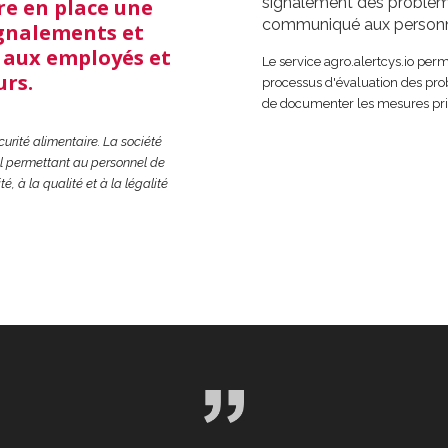
signalement des problèm
re en place une
communiqué aux personn
ignalements et
s aux employés et
Le service agro.alertcys.io perme
urs.
processus d'évaluation des prob
de documenter les mesures pri
urité alimentaire. La société
el permettant au personnel de
té, à la qualité et à la légalité