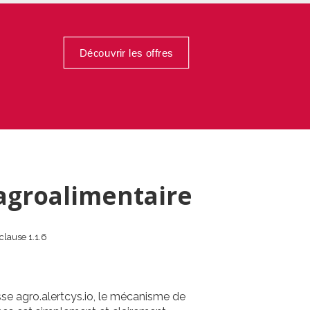
Découvrir les offres
'agroalimentaire
clause 1.1.6
e agro.alertcys.io, le mécanisme de