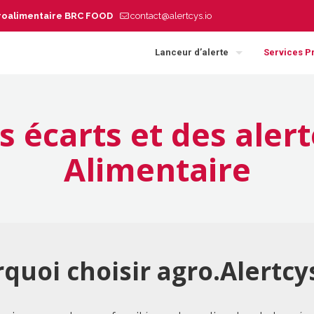
agroalimentaire BRC FOOD
contact@alertcys.io
Lanceur d’alerte
Services P
s écarts et des alert
Alimentaire
quoi choisir agro.Alertcys