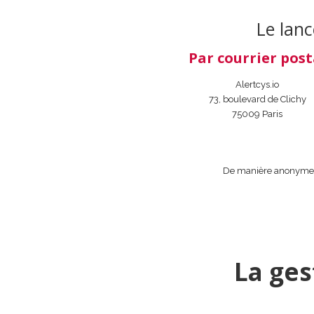
Le lanc
Par courrier post
Alertcys.io
73, boulevard de Clichy
75009 Paris
De manière anonyme, 
La ges