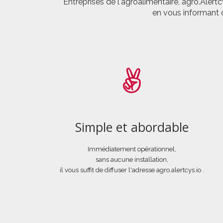
Entreprises de l'agroalimentaire, agro.Aler
en vous informant d
Simple et abordable
Immédiatement opérationnel,
sans aucune installation,
il vous suffit de diffuser l'adresse agro.alertcys.io .