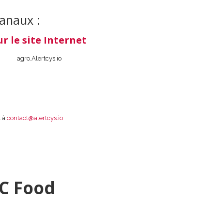
canaux :
ur le site Internet
agro.Alertcys.io
t à
contact@alertcys.io
RC Food