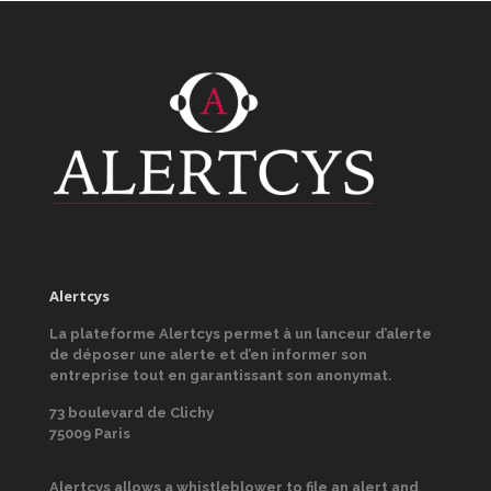
Alertcys
La plateforme Alertcys
permet à un lanceur d’alerte
de déposer une alerte et d’en informer son
entreprise tout en garantissant son anonymat.
73 boulevard de Clichy
75009 Paris
Alertcys
allows a whistleblower to file an alert and