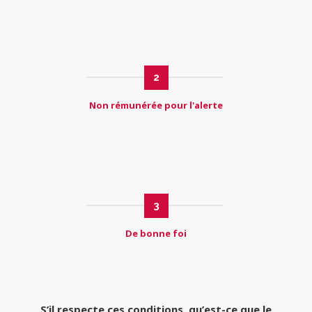
2
Non rémunérée pour l'alerte
3
De bonne foi
S’il respecte ces conditions, qu’est-ce que le